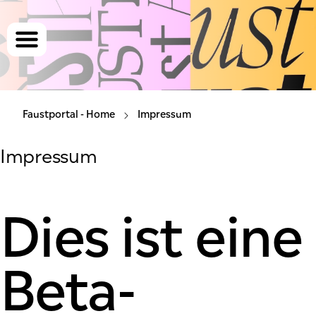
Menü
Faustportal - Home
Faust erleben
Faustportal - Home
Impressum
Faust vermitteln
Impressum
Faust erforschen
Impressum
Dies ist eine
Zustimmungen
Beta-