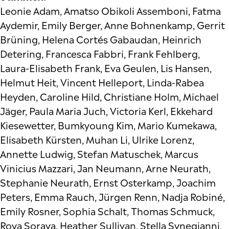
Leonie Adam, Amatso Obikoli Assemboni, Fatma
Aydemir, Emily Berger, Anne Bohnenkamp, Gerrit
Brüning, Helena Cortés Gabaudan, Heinrich
Detering, Francesca Fabbri, Frank Fehlberg,
Laura-Elisabeth Frank, Eva Geulen, Lis Hansen,
Helmut Heit, Vincent Helleport, Linda-Rabea
Heyden, Caroline Hild, Christiane Holm, Michael
Jäger, Paula Maria Juch, Victoria Kerl, Ekkehard
Kiesewetter, Bumkyoung Kim, Mario Kumekawa,
Elisabeth Kürsten, Muhan Li, Ulrike Lorenz,
Annette Ludwig, Stefan Matuschek, Marcus
Vinicius Mazzari, Jan Neumann, Arne Neurath,
Stephanie Neurath, Ernst Osterkamp, Joachim
Peters, Emma Rauch, Jürgen Renn, Nadja Robiné,
Emily Rosner, Sophia Schalt, Thomas Schmuck,
Roya Soraya, Heather Sullivan, Stella Synegianni,